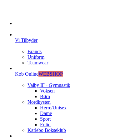
Vi Tilbyder
Brands
Uniform
Teamwear
Køb Online
WEBSHOP
Valby IF - Gymnastik
Voksen
Børn
Nordkysten
Herre/Unisex
Dame
Sport
Fritid
Karlebo Bokseklub