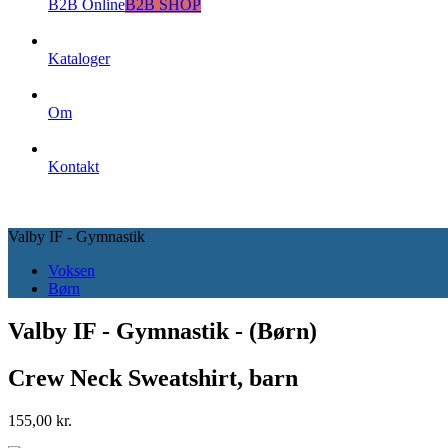
B2B Online
B2B SHOP
Kataloger
Om
Kontakt
Valby IF - Gymnastik
Voksen
Børn
Valby IF - Gymnastik - (Børn)
Crew Neck Sweatshirt, barn
155,00 kr.