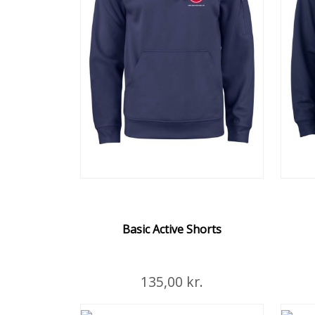
Læg i Kurven
Læg
Flere Detaljer
Unisex Spun Dyed hættetrøje.
Hættet
Basic Active Shorts
Læg i Kurven
135,00 kr.
Læg
Flere Detaljer