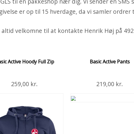
d GLS til en pakkeshop nær dig. Vi sender en SMS så
ivelse er op til 15 hverdage, da vi samler ordrer
 altid velkomne til at kontakte Henrik Høj på 492
sic Active Hoody Full Zip
Basic Active Pants
259,00 kr.
Læg i Kurven
219,00 kr.
Flere Deta
Unisex Spun Dyed sportsbukser.