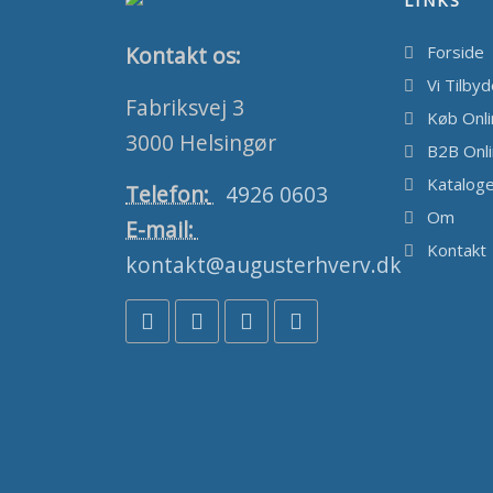
LINKS
ANTAL
ANT
Kontakt os:
Forside
Vi Tilby
Fabriksvej 3
STØRRELSE
STØ
Køb Onl
3000 Helsingør
B2B Onl
Katalog
Telefon:
4926 0603
Om
E-mail:
Kontakt
kontakt@augusterhverv.dk