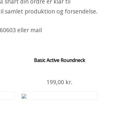
 snart din ordre er klar til
 til samlet produktion og forsendelse.
60603 eller mail
Basic Active Roundneck
Læg i Kurven
199,00 kr.
ljer
Flere Detaljer
Unisex Spun Dyed sweatshirt med rund
hals.