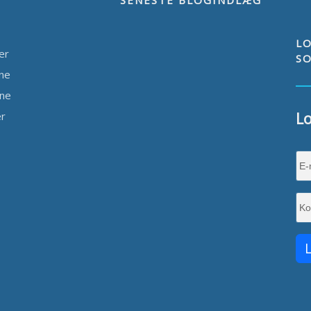
SENESTE BLOGINDLÆG
AL
ANTAL
LO
der
S
RRELSE
STØRRELSE
ine
ine
Lo
er