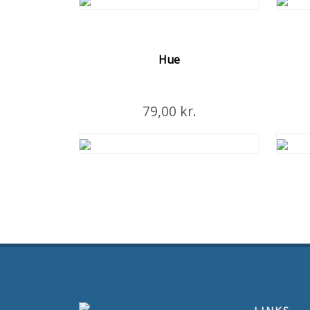
Træningsshorts i funktionelt materiale
T-shirt
ANTAL
ANT
Hue
STØRRELSE
STØ
Læg i Kurven
79,00 kr.
Læg
Flere Detaljer
Strikket hue med ombuk.
Moder
ANTAL
ANT
STØRRELSE
STØ