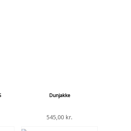
ANTAL
STØRRELSE
S
Dunjakke
Læg i Kurven
545,00 kr.
ljer
Flere Detaljer