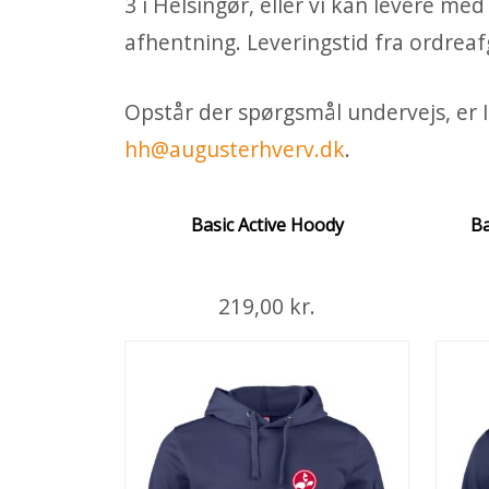
3 i Helsingør, eller vi kan levere me
afhentning. Leveringstid fra ordreafg
Opstår der spørgsmål undervejs, er I
hh@augusterhverv.dk
.
Basic Active Hoody
Ba
219,00 kr.