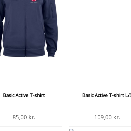
ANTAL
 i Kurven
Flere Detaljer
STØRRELSE
røje i Spun Dyed materiale.
Basic Active T-shirt
Basic Active T-shirt L/
 i Kurven
85,00 kr.
Læg i Kurven
109,00 kr.
Flere Detaljer
Flere Deta