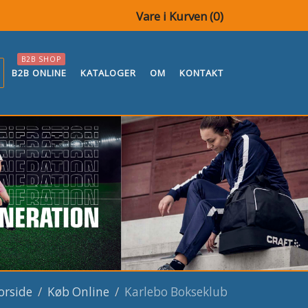
Vare i Kurven (
0
)
B2B SHOP
B2B ONLINE
KATALOGER
OM
KONTAKT
orside
Køb Online
Karlebo Bokseklub