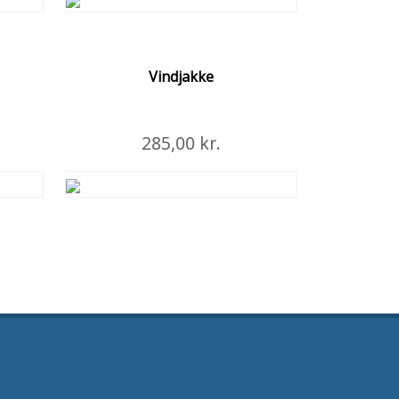
En varm og let jakke med dunlignende
polstring.
Vindjakke
Læg i Kurven
285,00 kr.
ljer
Flere Detaljer
de
Moderne vindjakke med hætte
ANTAL
STØRRELSE