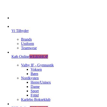
Vi Tilbyder
Brands
Uniform
Teamwear
Køb Online
WEBSHOP
Valby IF - Gymnastik
Voksen
Børn
Nordkysten
Herre/Unisex
Dame
Sport
Fritid
Karlebo Bokseklub