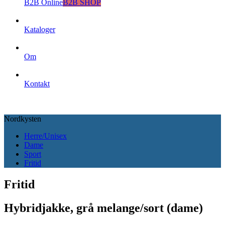
B2B Online
B2B SHOP
Kataloger
Om
Kontakt
Nordkysten
Herre/Unisex
Dame
Sport
Fritid
Fritid
Hybridjakke, grå melange/sort (dame)