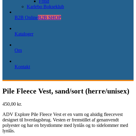
Fritid
Karlebo Bokseklub
B2B Online
B2B SHOP
Kataloger
Om
Kontakt
Pile Fleece Vest, sand/sort (herre/unisex)
450,00 kr.
ADV Explore Pile Fleece Vest er en varm og alsidig fleecevest
designet til hverdagsbrug. Vesten er fremstillet af genanvendt
polyester og har en brystlomme med lynlås og to sidelommer med
lynlås.