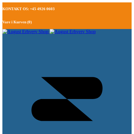
KONTAKT OS: +45 4926 0603
Vare i Kurven (
0
)