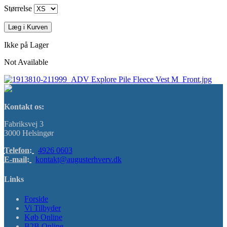
Størrelse
Læg i Kurven
Ikke på Lager
Not Available
Kontakt os:
Fabriksvej 3
3000 Helsingør
Telefon:
4926 0603
E-mail:
kontakt@augusterhverv.dk
Links
Forside
Vi Tilbyder
Køb Online
B2B Online