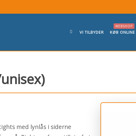
WEBSHOP
VI TILBYDER
KØB ONLINE
/unisex)
tights med lynlås i siderne