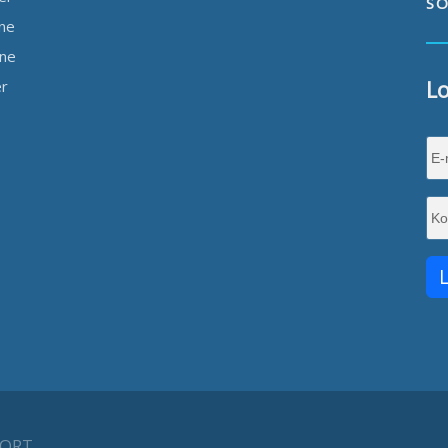
S
ine
ine
Lo
er
PORT