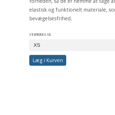
forneden, så de er nemme at tage af 
elastisk og funktionelt materiale, s
bevægelsesfrihed.
STØRRELSE
Læg i Kurven