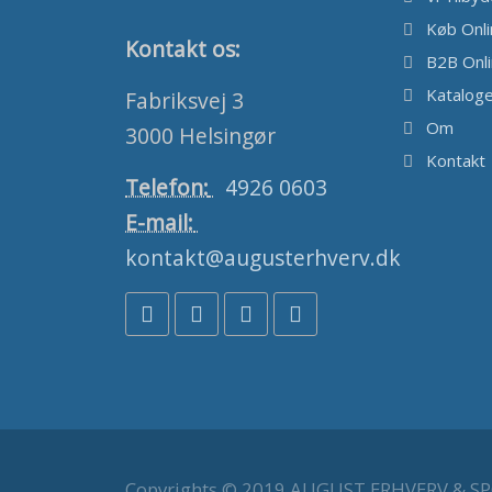
Køb Onl
Kontakt os:
B2B Onl
Katalog
Fabriksvej 3
Om
3000 Helsingør
Kontakt
Telefon:
4926 0603
E-mail:
kontakt@augusterhverv.dk
Copyrights © 2019 AUGUST ERHVERV & S