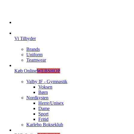
Vi Tilbyder
Brands
Uniform
Teamwear
Køb Online
WEBSHOP
Valby IF - Gymnastik
Voksen
Børn
Nordkysten
Herre/Unisex
Dame
Sport
Fritid
Karlebo Bokseklub