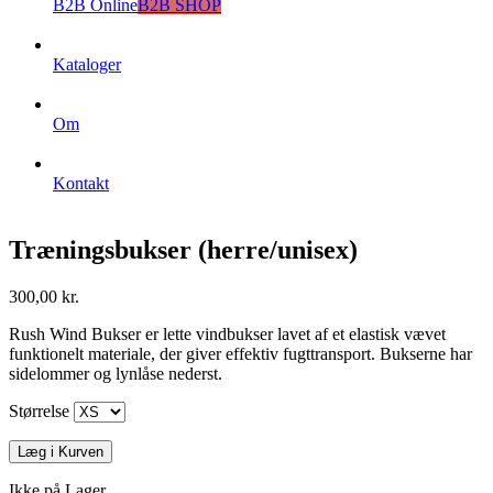
B2B Online
B2B SHOP
Kataloger
Om
Kontakt
Træningsbukser (herre/unisex)
300,00 kr.
Rush Wind Bukser er lette vindbukser lavet af et elastisk vævet
funktionelt materiale, der giver effektiv fugttransport. Bukserne har
sidelommer og lynlåse nederst.
Størrelse
Læg i Kurven
Ikke på Lager