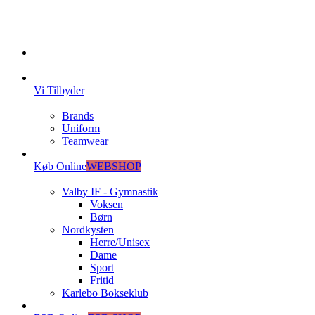
Vi Tilbyder
Brands
Uniform
Teamwear
Køb Online
WEBSHOP
Valby IF - Gymnastik
Voksen
Børn
Nordkysten
Herre/Unisex
Dame
Sport
Fritid
Karlebo Bokseklub