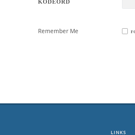
KODEORD
Remember Me
F
LINKS