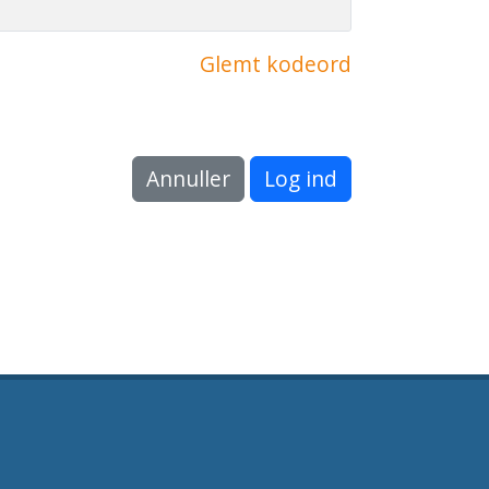
Glemt kodeord
Annuller
Log ind